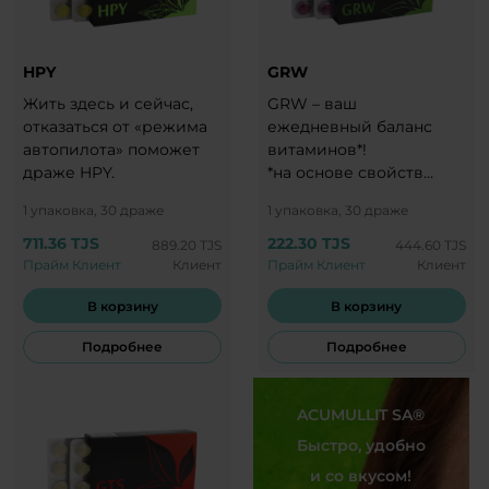
HPY
GRW
Жить здесь и сейчас,
GRW – ваш
отказаться от «режима
ежедневный баланс
автопилота» поможет
витаминов*!
драже HPY.
*на основе свойств
входящих в состав
1 упаковка, 30 драже
1 упаковка, 30 драже
ингредиентов
711.36 TJS
222.30 TJS
889.20 TJS
444.60 TJS
Прайм Клиент
Клиент
Прайм Клиент
Клиент
В корзину
В корзину
Подробнее
Подробнее
ACUMULLIT SA®
Быстро, удобно
и со вкусом!