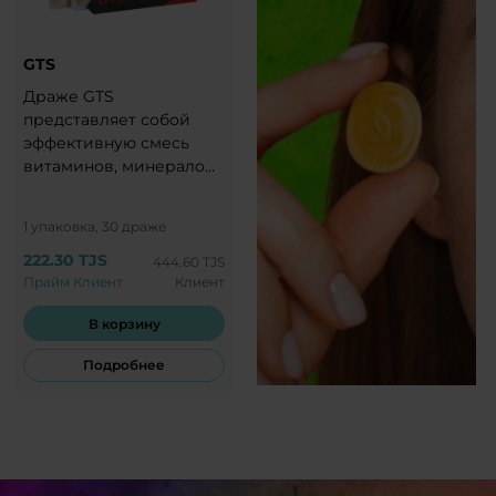
GTS
Драже GTS
представляет собой
эффективную смесь
витаминов, минералов
и растительных
компонентов, которая
1 упаковка, 30 драже
наполняет организм
мощной жизненной
222.30 TJS
444.60 TJS
энергией и готовит к
Прайм Клиент
Клиент
новым подвигам!
В корзину
Подробнее