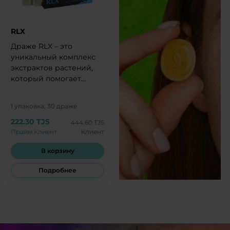
RLX
Драже RLX – это
уникальный комплекс
экстрактов растений,
который помогает
справиться с любыми
проявлениями стресса,
1 упаковка, 30 драже
защищая организм от
222.30 TJS
нервного напряжения и
444.60 TJS
Прайм Клиент
Клиент
перегрузок.
В корзину
Подробнее