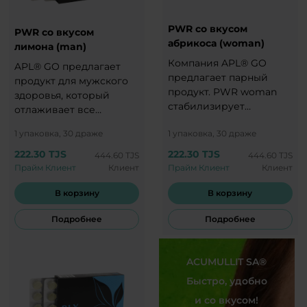
PWR со вкусом
PWR со вкусом
абрикоса (woman)
лимона (man)
Компания APL® GO
APL® GO предлагает
предлагает парный
продукт для мужского
продукт. PWR woman
здоровья, который
стабилизирует
отлаживает все
женский организм и
процессы в мужском
1 упаковка, 30 драже
1 упаковка, 30 драже
нормализует
организме, придает
энергетический баланс.
силу и бодрость.
222.30 TJS
222.30 TJS
444.60 TJS
444.60 TJS
Прайм Клиент
Клиент
Прайм Клиент
Клиент
В корзину
В корзину
Подробнее
Подробнее
ACUMULLIT SA®
Быстро, удобно
и со вкусом!