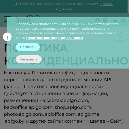
Для тех кто ценит время и деньги, подключите
Прайм-
подписку
.
Продолжая использовать наш сайт APLGO, вы подтверждаете
Войти
своё согласие с использованием нами файлов cookie и
сбором статистических данных для анализа использования
Мы определили, что Вы находитесь в стране
сайта.
Политике конфиденциальности
United States
ПОЛИТИКА
Согласен
Вы находитесь на сайте, который принимает
КОНФИДЕНЦИАЛЬНО
заказы для страны Tadjikistan
Отклонить
Сайт для вашей страны:
us.aplshop.com
Настоящая Политика конфиденциальности
персональных данных Группы компаний APL
OK
(далее – Политика конфиденциальности)
действует в отношении всей информации,
размещенной на сайтах: aplgo.com,
backoffice.aplgo.com, shop.aplgo.com,
photo.aplgo.com, aploffice.com, aplgo.me,
aplgo.by и других сайтах компании (далее – Сайт).