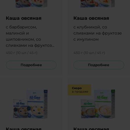
Каша овсяная
Каша овсяная
с барбарисом,
с клубникой, со
малиной и
сливками на фруктозе
шиповником, со
с инулином
сливками на фруктозе
с инулином
450 г (10 шт./ 45 г)
450 г (10 шт./ 45 г)
Подробнее
Подробнее
Скоро
в продаже
Каша овсяная
Каша овсяная