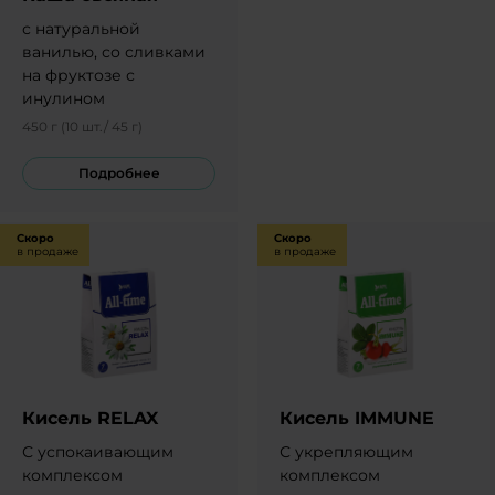
с натуральной
ванилью, со сливками
на фруктозе с
инулином
450 г (10 шт./ 45 г)
Подробнее
Скоро
Скоро
в продаже
в продаже
Кисель RELAX
Кисель IMMUNE
С успокаивающим
С укрепляющим
комплексом
комплексом