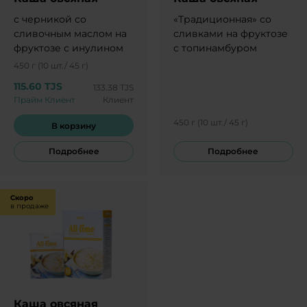
с черникой со
«Традиционная» со
сливочным маслом на
сливками на фруктозе
фруктозе с инулином
с топинамбуром
450 г (10 шт./ 45 г)
115.60 TJS
133.38 TJS
Прайм Клиент
Клиент
450 г (10 шт./ 45 г)
В корзину
Подробнее
Подробнее
Скоро
в продаже
Каша овсяная