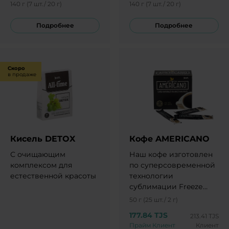
140 г (7 шт./ 20 г)
140 г (7 шт./ 20 г)
Подробнее
Подробнее
Скоро
в продаже
Кисель DETOX
Кофе AMERICANO
С очищающим
Наш кофе изготовлен
комплексом для
по суперсовременной
естественной красоты
технологии
сублимации Freezе
dried «сушка
50 г (25 шт./ 2 г)
замораживанием»,
177.84 TJS
213.41 TJS
благодаря чему он
Прайм Клиент
Клиент