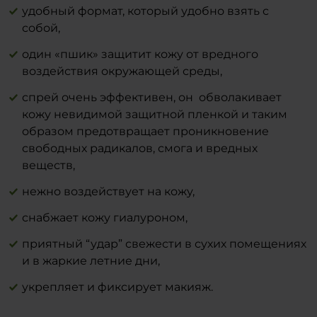
понимание об идеальном домашнем
seed oil, tocopherol, hamamelis virginiana
удобный формат, который удобно взять с
уходе.
leaf extract, glycine, fructose, urea,
собой,
niacinamide, inositol, lactic acid, sodium
один «пшик» защитит кожу от вредного
benzoate, potassium sorbate, parfum,
воздействия окружающей среды,
citronellol, limonene, linalool.
Производитель:
спрей очень эффективен, он обволакивает
APLGO GmbH
кожу невидимой защитной пленкой и таким
Breithauptstr. 5.
образом предотвращает проникновение
DE 64404
свободных радикалов, смога и вредных
Bickenbach
Deutschland/Germany
веществ,
нежно воздействует на кожу,
снабжает кожу гиалуроном,
приятный “удар” свежести в сухих помещениях
и в жаркие летние дни,
укрепляет и фиксирует макияж.