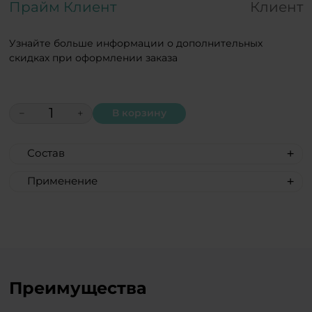
Прайм Клиент
Клиент
Узнайте больше информации о дополнительных
скидках при оформлении заказа
−
+
В корзину
Состав
Aqua, aloe barbadensis leaf juice,
Применение
pentylene glycol, bisabolol, sodium
Распылите эликсир на кожу лица, шеи и
hyaluronate, sodium lactate, sodium pca,
декольте перед выходом из дома или
propanediol, acmella oleracea extract,
просто когда вам захочется свежести и
glycerin, dipeptide diaminobutyroyl
сияния.
benzylamide diacetate, ascorbic acid,
argania spinosa kernel oil, simmondsia
Тандем косметики BEAUTY и драже BTY
Преимущества
chinensis seed oil, persea gratissima oil,
– инновация, которая перевернет ваше
prunus amygdalus dulcis oil, vitis vinifera