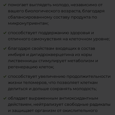
Сахар 78 г
помогает выглядеть молодо, независимо от
(В нем сахарозы) 40 г
вашего биологического возраста, благодаря
Белки 0 г
Соль 0 г
сбалансированному составу продукта по
микронутриентам;
способствует поддержанию здоровья и
отличного самочувствия на клеточном уровне;
благодаря свойствам входящих в состав
имбиря и дигидрокверцетина из коры
лиственницы стимулирует метаболизм и
регенерацию клеток;
способствует увеличению продолжительности
жизни теломеров, что позволяет клеткам
делиться и дольше сохранять молодость;
обладает выраженным антиоксидантным
действием, нейтрализует свободные радикалы
и защищает организм от окислительного